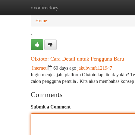
oxodirectory
Home
New Site Listings
Add Site
Ca
Home
1
Olxtoto: Cara Detail untuk Pengguna Baru
Internet
60 days ago
jakubvmfa121947
Ingin menjelajahi platform Olxtoto tapi tidak yakin? 
calon pengguna pemula . Kita akan membahas konsep 
Comments
Submit a Comment