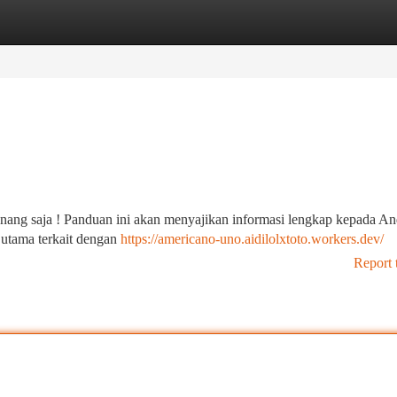
tegories
Register
Login
Tenang saja ! Panduan ini akan menyajikan informasi lengkap kepada An
utama terkait dengan
https://americano-uno.aidilolxtoto.workers.dev/
Report 