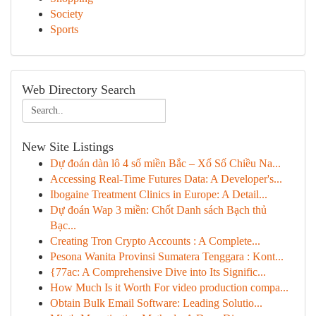
Society
Sports
Web Directory Search
New Site Listings
Dự đoán dàn lô 4 số miền Bắc – Xổ Số Chiều Na...
Accessing Real-Time Futures Data: A Developer's...
Ibogaine Treatment Clinics in Europe: A Detail...
Dự đoán Wap 3 miền: Chốt Danh sách Bạch thủ
Bạc...
Creating Tron Crypto Accounts : A Complete...
Pesona Wanita Provinsi Sumatera Tenggara : Kont...
{77ac: A Comprehensive Dive into Its Signific...
How Much Is it Worth For video production compa...
Obtain Bulk Email Software: Leading Solutio...